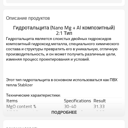
Описание продуктов
Гидротальцита
(Nano
Mg
+ Al
композитный)
2:1 Тип
Гидротальцита
является
слоистых двойных гидроксидов
композитный
гидроксид металла
, специального
химического
состава и структуры
превратить его в
уникальную
, отличную
производительность,
и он может получить
различные цели
,
изменяя
процесс проектирования и
условий.
Этот тип
гидротальцита
в основном использоваться
как ПВХ
тепла
Stablizer
Технические характеристики:
Items
Specifications
Result
MgO content %
30-40
31.33
Al2O3 content %
16.0-21.0
19.98
ПОДРОБНЕЕ
MgO/Al2O3
2.0-3.0
2:1
Index of refraction
1.49-1.51
1.5