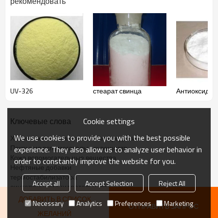
рекомендовать
Fe
≤100ppm
＜
100ppm
Heavy metal (Pb)
≤10ppm
＜
10ppm
Moisture %
≤1.5
1.0
Bulk Density (g/ml)
0.2-0.3
0.2
Whiteness
92.0
95.36
Ph
7-9
9
Particle size
20-60nm
Pass
Упаковка:
20kg/bag
с мешком
крафт
.
UV-326
стеарат свинца
Антиоксидан
Хранение:
Продукт следует хранить
в прохладном,
Cookie settings
Ключевые слова
проветриваемом,
сухом месте
, избегать
дождя, влаги
.
We use cookies to provide you with the best possible
Химические вспомогательные средства
Покрытие вспомогательных веществ
experience. They also allow us to analyze user behavior in
Кожа вспомогательные вещества
order to constantly improve the website for you.
Нефтяные добавки
термостабилизатора
Accept all
Accept Selection
Reject All
синтетического гидротальцита
ДОБАВИТЬ В СПИСОК
Necessary
Analytics
Preferences
Marketing
ОТПРАВИТЬ ЗАПРОС
ЖЕЛАНИЙ